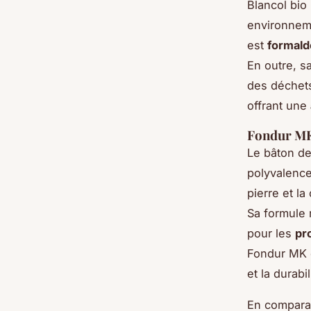
Blancol bio
environneme
est
formald
En outre, s
des déchets 
offrant une
Fondur MK 
Le bâton de
polyvalence
pierre et la
Sa formule 
pour les
pr
Fondur MK o
et la durabil
En compara