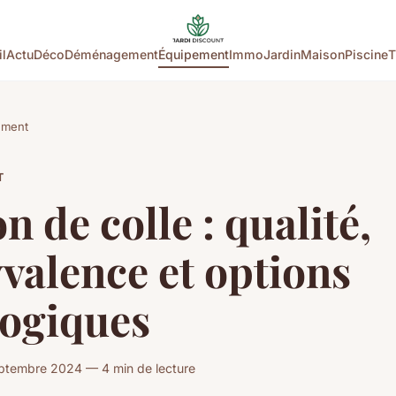
l
Actu
Déco
Déménagement
Équipement
Immo
Jardin
Maison
Piscine
T
ement
T
n de colle : qualité,
valence et options
logiques
ptembre 2024 — 4 min de lecture