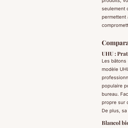
produits, v
seulement c
permettent 
compromettr
Comparai
UHU : Prati
Les bâtons 
modèle UHU 
profession
populaire p
bureau. Faci
propre sur d
De plus, sa
Blancol bi