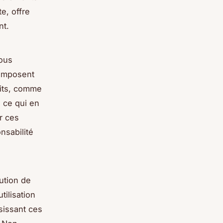
e, offre
nt.
vous
composent
uits, comme
 ce qui en
r ces
nsabilité
ution de
tilisation
sissant ces