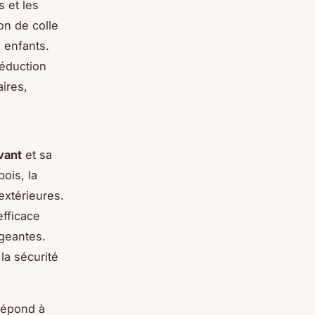
s et les
on de colle
s enfants.
réduction
aires,
vant
et sa
ois, la
 extérieures.
efficace
igeantes.
la sécurité
répond à