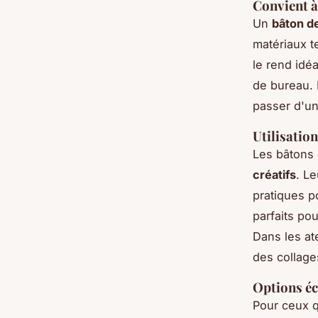
Convient à
Un
bâton de
matériaux te
le rend idé
de bureau. 
passer d'un
Utilisatio
Les bâtons 
créatifs
. L
pratiques p
parfaits po
Dans les at
des collage
Options é
Pour ceux q