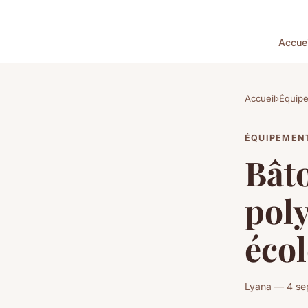
Accuei
Accueil
›
Équip
ÉQUIPEMEN
Bâto
poly
éco
Lyana — 4 se