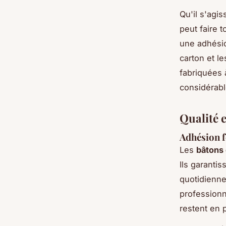
Qu'il s'agis
peut faire t
une adhésio
carton et l
fabriquées 
considérabl
Qualité e
Adhésion f
Les
bâtons 
Ils garantis
quotidienne
professionn
restent en 