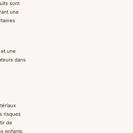
uits sont
frant une
rtaines
et une
sateurs dans
atériaux
s risques
tir de
es enfants