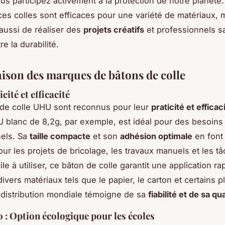
ous participez activement à la protection de notre planète
es colles sont efficaces pour une variété de matériaux, m
aussi de réaliser des
projets créatifs
et professionnels s
e la durabilité.
son des marques de bâtons de colle
cité et efficacité
de colle UHU sont reconnus pour leur
praticité et efficac
blanc de 8,2g, par exemple, est idéal pour des besoins c
nels. Sa
taille compacte
et son
adhésion optimale
en font
our les projets de bricolage, les travaux manuels et les t
le à utiliser, ce bâton de colle garantit une application ra
ivers matériaux tels que le papier, le carton et certains p
 distribution mondiale témoigne de sa
fiabilité et de sa qua
o : Option écologique pour les écoles