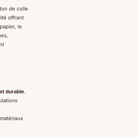
ton de colle
ité offrant
apier, le
ues,
nt
et durable
.
ulations
 matériaux