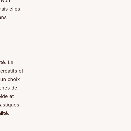
. Non
ais elles
ans
ité
. Le
réatifs et
 un choix
âches de
pide et
lastiques.
lité
.