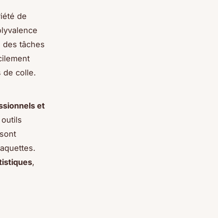
iété de
polyvalence
u des tâches
cilement
 de colle.
sionnels et
 outils
 sont
aquettes.
tistiques
,